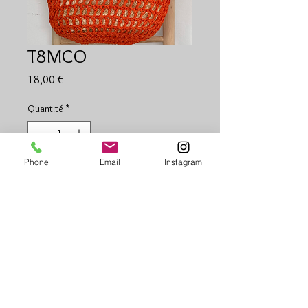
T8MCO
Prix
18,00 €
Quantité
*
Phone
Email
Instagram
Ajouter au panier
Panier 8 tours anse nylon
Pochon intérieur
Orange
Environ 40x30x20 cm