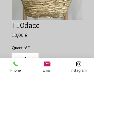
T10dacc
Prix
10,00 €
Quantité
*
Phone
Email
Instagram
Ajouter au panier
Panier 10 tours double anse
Petite anse cisale
Grande anse cuir
Environ 50x30x20 cm