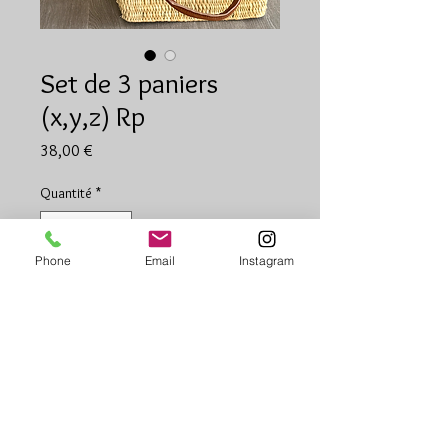
Set de 3 paniers
(x,y,z) Rp
Prix
38,00 €
Quantité
*
Phone
Email
Instagram
Ajouter au panier
Set de 3 paniers
Anse cuir
Doublure
Poche intérieure