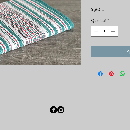
Prix
5,80 €
Quantité
*
A