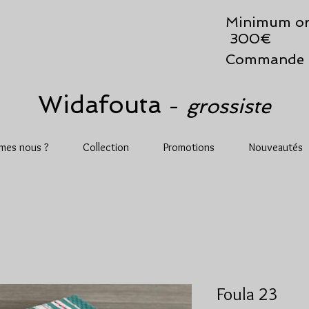
Minimum or
300€
Commande 
Widafouta
grossiste
-
mes nous ?
Collection
Promotions
Nouveautés
Foula 23