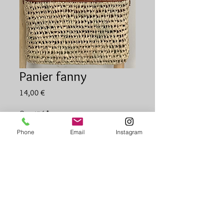
Panier fanny
Prix
14,00 €
Quantité
*
Phone
Email
Instagram
Ajouter au panier
Cabas
Doublure intérieure
Bandoulière cuir