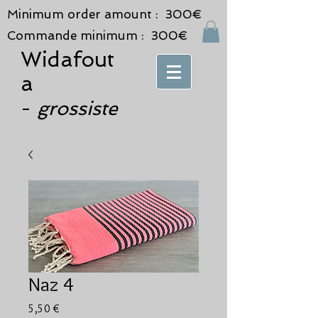
Minimum order amount : 300€
Commande minimum : 300€
Widafout
a
grossiste
-
Naz 4
Prix
5,50 €