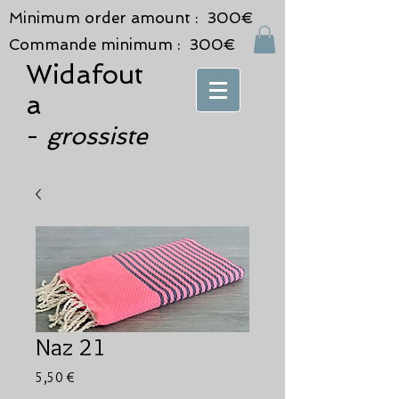
Minimum order amount : 300€
Commande minimum : 300€
Widafout
a
grossiste
-
Naz 21
Prix
5,50 €