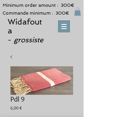
Minimum order amount : 300€
Commande minimum : 300€
Widafout
a
grossiste
-
Pdl 9
Prix
6,00 €