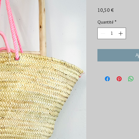
Prix
10,50 €
Quantité
*
A