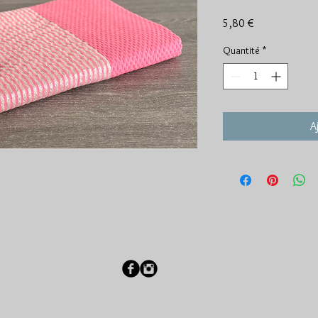
Prix
5,80 €
Quantité
*
A