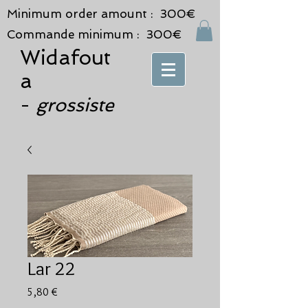
Minimum order amount : 300€
Commande minimum : 300€
Widafout
a
grossiste
-
Lar 22
Prix
5,80 €