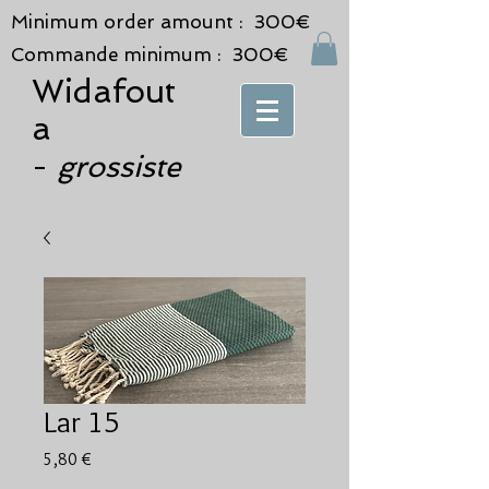
Minimum order amount : 300€
Commande minimum : 300€
Widafout
a
grossiste
-
Lar 15
Prix
5,80 €