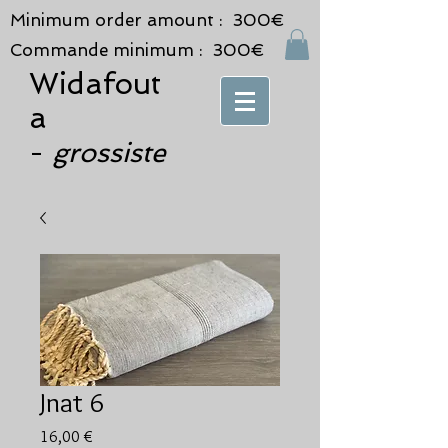
Minimum order amount : 300€
Commande minimum : 300€
Widafout
a
grossiste
-
Jnat 6
Prix
16,00 €