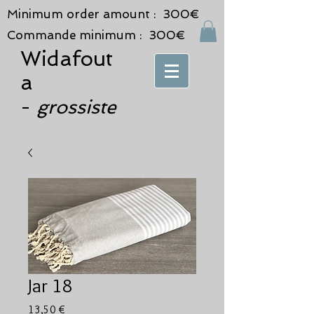
Minimum order amount : 300€
Commande minimum : 300€
Widafout
a
grossiste
-
Jar 18
Prix
13,50 €