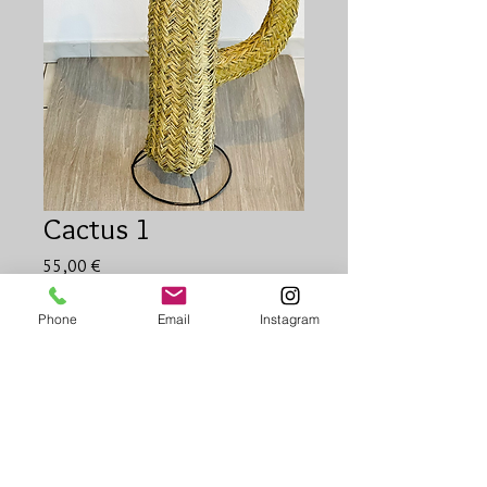
Cactus 1
Prix
55,00 €
Quantité
*
Phone
Email
Instagram
Ajouter au panier
Cactus décoration 
