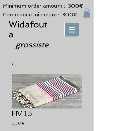
Minimum order amount : 300€
Commande minimum : 300€
Widafout
a
grossiste
-
FIV 15
Prix
5,50 €