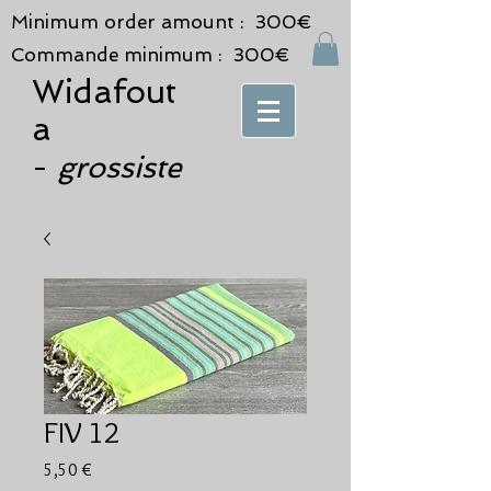
Minimum order amount : 300€
Commande minimum : 300€
Widafout
a
grossiste
-
FIV 12
Prix
5,50 €