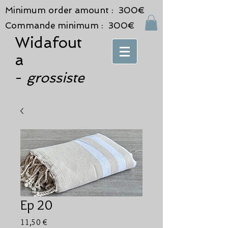
Minimum order amount : 300€
Commande minimum : 300€
Widafout
a
grossiste
-
Ep 20
Prix
11,50 €