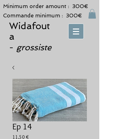
Minimum order amount : 300€
Commande minimum : 300€
Widafout
a
grossiste
-
Ep 14
Prix
11,50 €