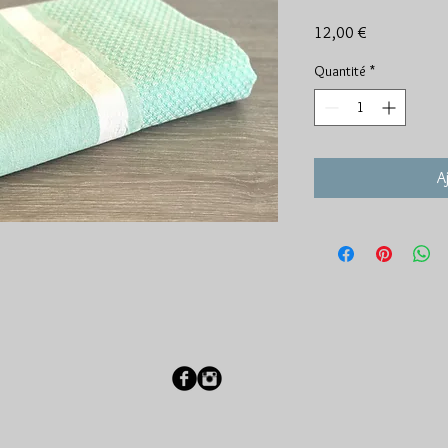
Prix
12,00 €
Quantité
*
A