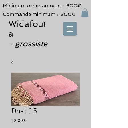
Minimum order amount : 300€
Commande minimum : 300€
Widafout
a
grossiste
-
Dnat 15
Prix
12,00 €