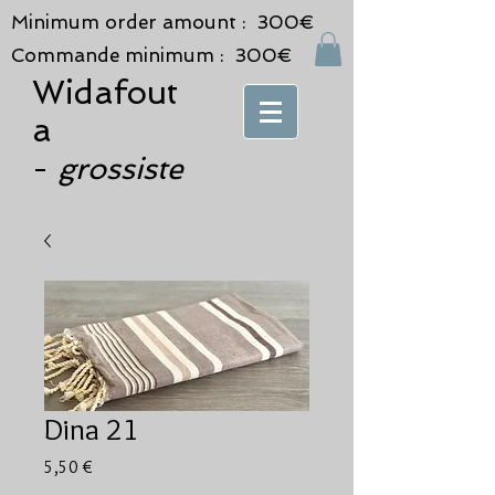
Minimum order amount : 300€
Commande minimum : 300€
Widafout
a
grossiste
-
Dina 21
Prix
5,50 €