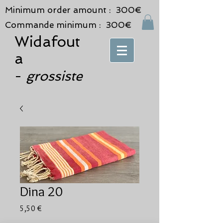
Minimum order amount : 300€
Commande minimum : 300€
Widafout
a
grossiste
-
Dina 20
Prix
5,50 €