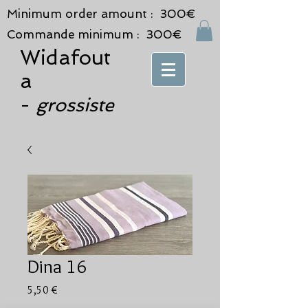
Minimum order amount : 300€
Commande minimum : 300€
Widafout
a
grossiste
-
Dina 16
Prix
5,50 €