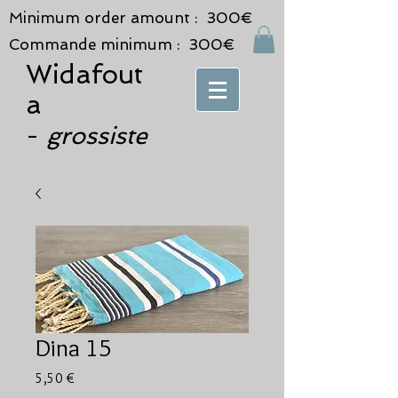
Minimum order amount : 300€
Commande minimum : 300€
Widafout
a
grossiste
-
Dina 15
Prix
5,50 €