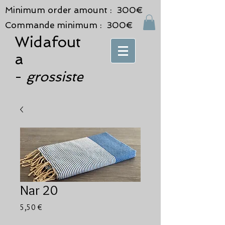
Minimum order amount : 300€
Commande minimum : 300€
Widafout
a
grossiste
-
Nar 20
Prix
5,50 €