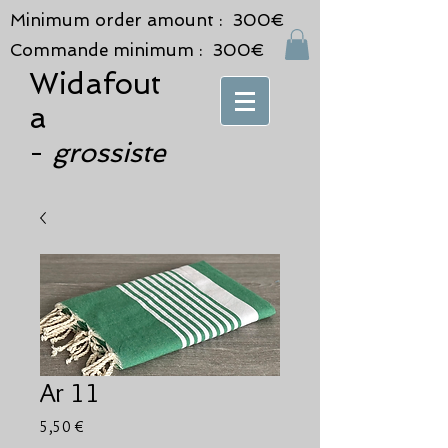
Minimum order amount : 300€
Commande minimum : 300€
Widafout
a
grossiste
-
Ar 11
Prix
5,50 €