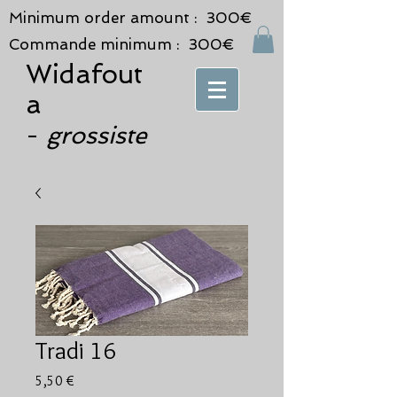
Minimum order amount : 300€
Commande minimum : 300€
Widafout
a
grossiste
-
Tradi 16
Prix
5,50 €